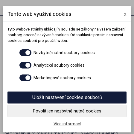
Dokumenty
Nabídka pracovních míst
Tento web využívá cookies
x
Tyto webové stránky ukládají v souladu se zákony na vašem zařízení
Toggl
soubory, obecně nazývané cookies. Odsouhlaste prosím nastavení
naviga
cookies souborů pro použití webu.
Nezbytně nutné soubory cookies
Hlavní strana
Dokumenty
Analytické soubory cookies
Ke stažení
Marketingové soubory cookies
Dokumenty a osvědčení
Uložit nastavení cookies souborů
Povolit jen nezbytně nutné cookies
Lorem ipsum dolor sit amet, consectetur adipiscing elit.
Vestibulum rutrum id ante quis congue. Donec ullamcorper,
Více informací
turpis quis ultricies accumsan, sem massa bibendum mauris,
nec vestibulum mauris urna ac nunc. In vehicula eleifend